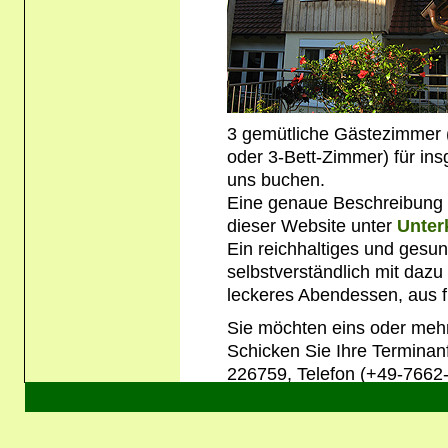
3 gemütliche Gästezimmer (
oder 3-Bett-Zimmer) für in
uns buchen.
Eine genaue Beschreibung u
dieser Website unter
Unter
Ein reichhaltiges und gesu
selbstverständlich mit daz
leckeres Abendessen, aus fr
Sie möchten eins oder meh
Schicken Sie Ihre Terminan
226759, Telefon (+49-7662
Kontaktformular
Bitte per e-Mail anfragen
Die Sprachpension - Bahnhofstr.5 - D-79235 Vogtsburg im Kaiser