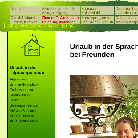
Übersicht
Aktuelles aus der SP
Breisgau und
Die Sprachtra
Alltag + Highlights
Kaiserstuhl
stellt sich vor
Geschäftskunden
Zimmer/FeWo buchen
Kreativprogramm
Online-Kurse
Firmen, Kliniken
Belegungskalender
und Kreativ-Urlaub
Neu im Ange
Urlaub in der Sprac
bei Freunden
Urlaub in der
Sprachpension
Allgemeines
Zimmer+Frühstück
Ferienwohnung
Kreativurlaub
Preise
Belegungskalender
Anfrage/Buchung
AGB B+B/FeWo
AGB Kreativurlaub